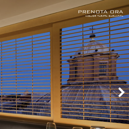
PRENOTA ORA
miglior tariffa garantita