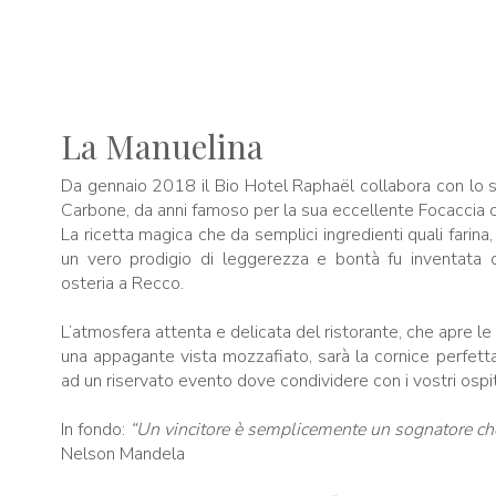
La Manuelina
Da gennaio 2018 il Bio Hotel Raphaël collabora con lo st
Carbone, da anni famoso per la sua eccellente Focaccia 
La ricetta magica che da semplici ingredienti quali farin
un vero prodigio di leggerezza e bontà fu inventata 
osteria a Recco.
L’atmosfera attenta e delicata del ristorante, che apre le
una appagante vista mozzafiato, sarà la cornice perfett
ad un riservato evento dove condividere con i vostri ospit
In fondo:
“Un vincitore è semplicemente un sognatore che
Nelson Mandela