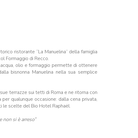
orico ristorante “La Manuelina” della famiglia
col Formaggio di Recco.
a, acqua, olio e formaggio permette di ottenere
dalla bisnonna Manuelina nella sua semplice
 sue terrazze sui tetti di Roma e ne ritorna con
a per qualunque occasione: dalla cena privata,
i le scelte del Bio Hotel Raphaël.
 non si è arreso”